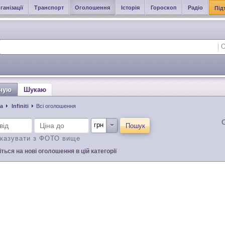
ганізації
Транспорт
Оголошення
Історія
Гороскоп
Радіо
Під
ную
Шукаю
а
Infiniti
Всі оголошення
С
Пошук
казувати з ФОТО вище
ться на нові оголошення в цій категорії