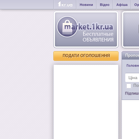
Новини
Відео
Афіша
Ор
Пропо
ПОДАТИ ОГОЛОШЕННЯ
Головн
По
Підпиші