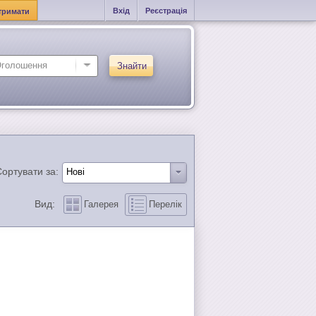
Вхід
Реєстрація
тримати
Знайти
ортувати за:
Вид:
Галерея
Перелік