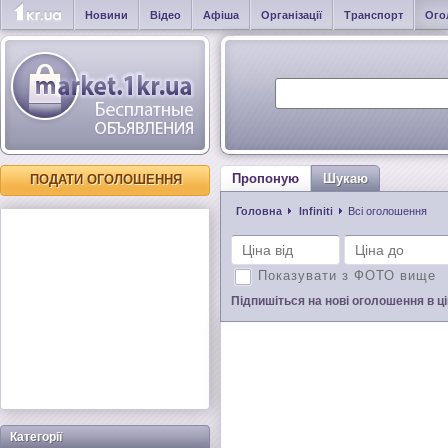
Новини
Відео
Афіша
Організації
Транспорт
Ого
Пропоную
Шукаю
ПОДАТИ ОГОЛОШЕННЯ
Головна
Infiniti
Всі оголошення
Показувати з ФОТО вище
Підпишіться на нові оголошення в цій
Категорії