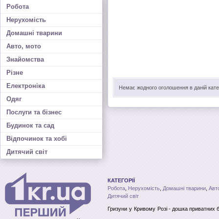
Робота
Нерухомість
Домашні тварини
Авто, мото
Знайомства
Різне
Електроніка
Немає жодного оголошення в даній катег
Одяг
Послуги та бізнес
Будинок та сад
Відпочинок та хобі
Дитячий світ
КАТЕГОРІЇ
Робота
,
Нерухомість
,
Домашні тварини
,
Авт
Дитячий світ
Гризуни
у Кривому Розі
- дошка приватних 