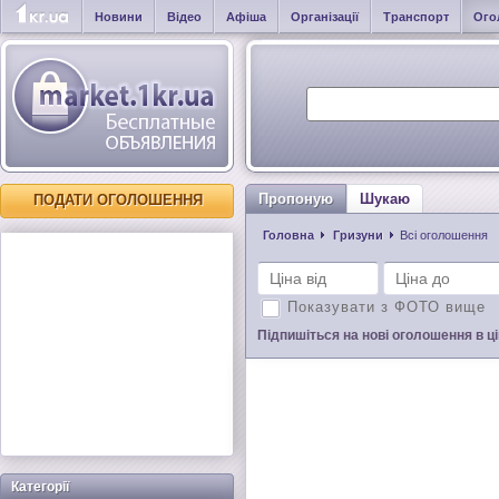
Новини
Відео
Афіша
Організації
Транспорт
Ого
Пропоную
Шукаю
ПОДАТИ ОГОЛОШЕННЯ
Головна
Гризуни
Всі оголошення
Показувати з ФОТО вище
Підпишіться на нові оголошення в цій
Категорії