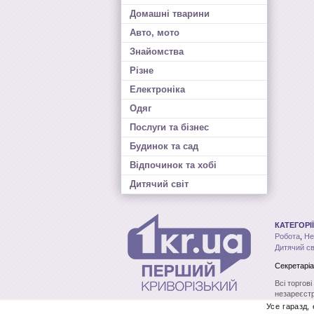
Домашні тварини
Авто, мото
Знайомства
Різне
Електроніка
Одяг
Послуги та бізнес
Будинок та сад
Відпочинок та хобі
Дитячий світ
КАТЕГОРІЇ
Робота
,
Не
Дитячий св
Секретаріа
Всі торгов
незареєстр
без письмо
Усе гаразд,