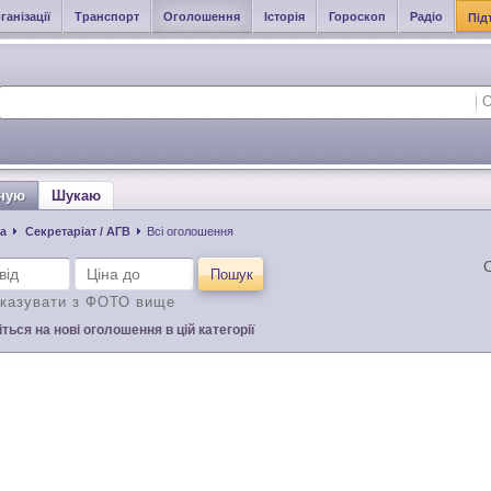
ганізації
Транспорт
Оголошення
Історія
Гороскоп
Радіо
Під
ную
Шукаю
а
Секретаріат / АГВ
Всі оголошення
С
Пошук
казувати з ФОТО вище
ться на нові оголошення в цій категорії