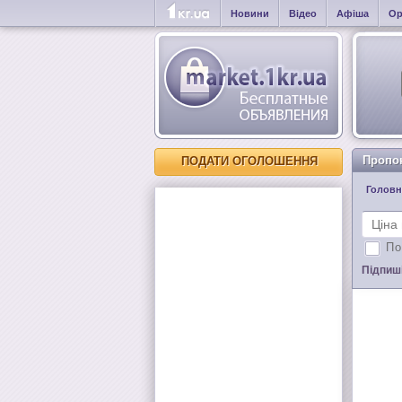
Новини
Відео
Афіша
Ор
Пропо
ПОДАТИ ОГОЛОШЕННЯ
Головн
По
Підпиші