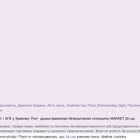
рухомість
,
Домашні тварини
,
Авто, мото
,
Знайомства
,
Різне
,
Електроніка
,
Одяг
,
Послуги
іт
т / АГВ
у Кривому Розі
- дошка приватних безкоштовних оголошень MARKET.1kr.ua.
і марки, товарні знаки, емблеми та логотипи, які використовуються або представлені на
ованими торговими знаками та належать правовласникам. Вони не можуть бути розгля
вого на те дозволу. Повне чи часткове копіювання матеріалів без відкритого для пошу
 everybody! Просто попереджаємо, що
1kr.ua
використовує файли cookies.