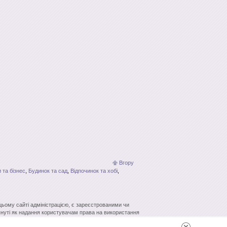
Вгору
 та бізнес
,
Будинок та сад
,
Відпочинок та хобі
,
 цьому сайті адміністрацією, є зареєстрованими чи
нуті як надання користувачам права на використання
кових систем гіперпосилання джерело заборонено.