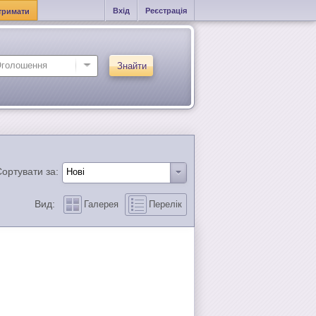
Вхід
Реєстрація
тримати
Знайти
ортувати за:
Вид:
Галерея
Перелік