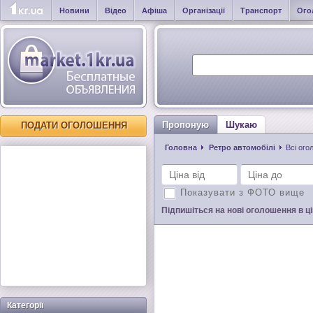
Новини
Відео
Афіша
Організації
Транспорт
Ого
Пропоную
Шукаю
ПОДАТИ ОГОЛОШЕННЯ
Головна
Ретро автомобілі
Всі ог
Показувати з ФОТО вище
Підпишіться на нові оголошення в цій
Категорії