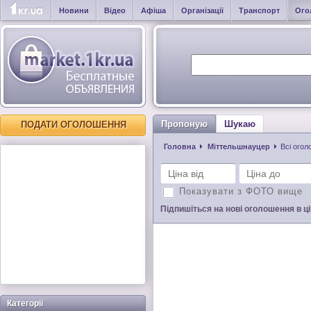
Новини
Відео
Афіша
Організації
Транспорт
Ого
Пропоную
Шукаю
ПОДАТИ ОГОЛОШЕННЯ
Головна
Міттельшнауцер
Всі ого
Показувати з ФОТО вище
Підпишіться на нові оголошення в цій
Категорії