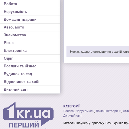
Робота
Нерухомість
Домашні тварини
Авто, мото
Знайомства
Різне
Електроніка
Немає жодного оголошення в даній катег
Одяг
Послуги та бізнес
Будинок та сад
Відпочинок та хобі
Дитячий світ
КАТЕГОРІЇ
Робота
,
Нерухомість
,
Домашні тварини
,
Авт
Дитячий світ
Міттельшнауцер
у Кривому Розі
- дошка пр