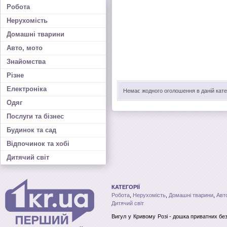
Робота
Нерухомість
Домашні тварини
Авто, мото
Знайомства
Різне
Електроніка
Немає жодного оголошення в даній катег
Одяг
Послуги та бізнес
Будинок та сад
Відпочинок та хобі
Дитячий світ
КАТЕГОРІЇ
Робота
,
Нерухомість
,
Домашні тварини
,
Авт
Дитячий світ
Вигул
у Кривому Розі
- дошка приватних бе