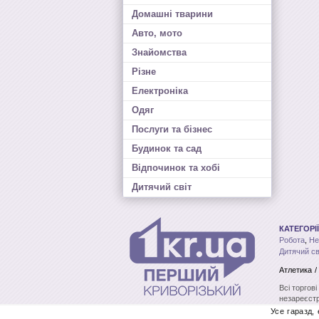
Домашні тварини
Авто, мото
Знайомства
Різне
Електроніка
Одяг
Послуги та бізнес
Будинок та сад
Відпочинок та хобі
Дитячий світ
КАТЕГОРІЇ
Робота
,
Не
Дитячий св
Атлетика /
Всі торгов
незареєстр
без письмо
Усе гаразд,