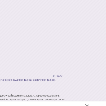
Вгору
 та бізнес
,
Будинок та сад
,
Відпочинок та хобі
,
 цьому сайті адміністрацією, є зареєстрованими чи
нуті як надання користувачам права на використання
кових систем гіперпосилання джерело заборонено.