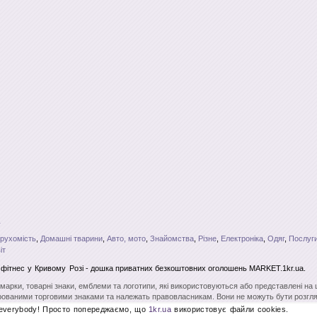
рухомість
,
Домашні тварини
,
Авто, мото
,
Знайомства
,
Різне
,
Електроніка
,
Одяг
,
Послуги
іт
 фітнес
у Кривому Розі
- дошка приватних безкоштовних оголошень MARKET.1kr.ua.
і марки, товарні знаки, емблеми та логотипи, які використовуються або представлені на
ованими торговими знаками та належать правовласникам. Вони не можуть бути розгля
вого на те дозволу. Повне чи часткове копіювання матеріалів без відкритого для пошу
 everybody! Просто попереджаємо, що
1kr.ua
використовує файли cookies.