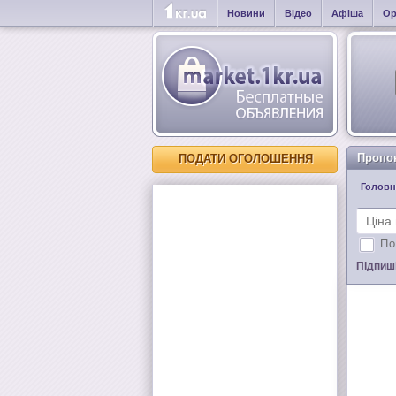
Новини
Відео
Афіша
Ор
Пропо
ПОДАТИ ОГОЛОШЕННЯ
Головн
По
Підпиші