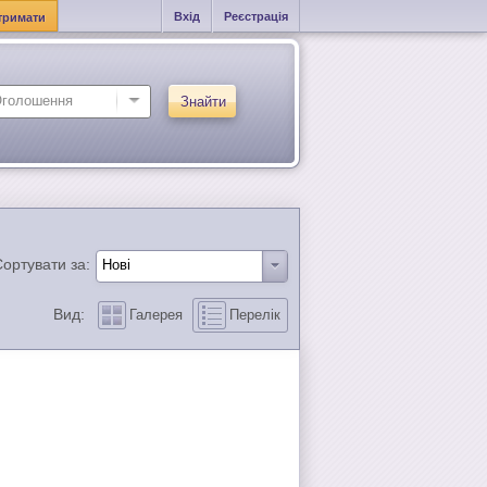
Вхід
Реєстрація
тримати
Знайти
ортувати за:
Вид:
Галерея
Перелік