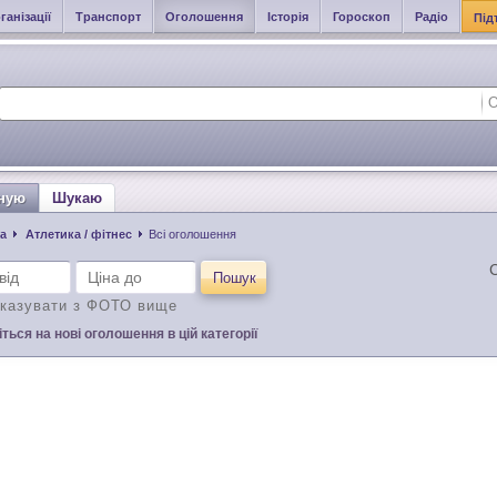
ганізації
Транспорт
Оголошення
Історія
Гороскоп
Радіо
Під
ную
Шукаю
а
Атлетика / фітнес
Всі оголошення
С
Пошук
казувати з ФОТО вище
ться на нові оголошення в цій категорії