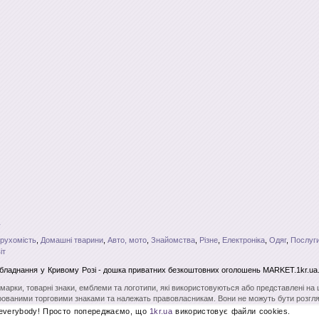
рухомість
,
Домашні тварини
,
Авто, мото
,
Знайомства
,
Різне
,
Електроніка
,
Одяг
,
Послуги
іт
обладнання
у Кривому Розі
- дошка приватних безкоштовних оголошень MARKET.1kr.ua
і марки, товарні знаки, емблеми та логотипи, які використовуються або представлені на
ованими торговими знаками та належать правовласникам. Вони не можуть бути розгля
вого на те дозволу. Повне чи часткове копіювання матеріалів без відкритого для пошу
 everybody! Просто попереджаємо, що
1kr.ua
використовує файли cookies.