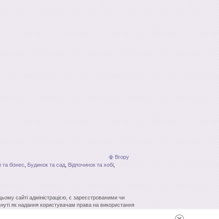
Вгору
 та бізнес
,
Будинок та сад
,
Відпочинок та хобі
,
.
 цьому сайті адміністрацією, є зареєстрованими чи
нуті як надання користувачам права на використання
кових систем гіперпосилання джерело заборонено.