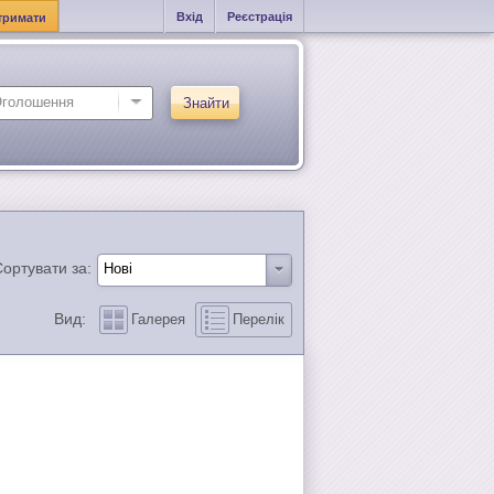
Вхід
Реєстрація
тримати
Знайти
ортувати за:
Вид:
Галерея
Перелік