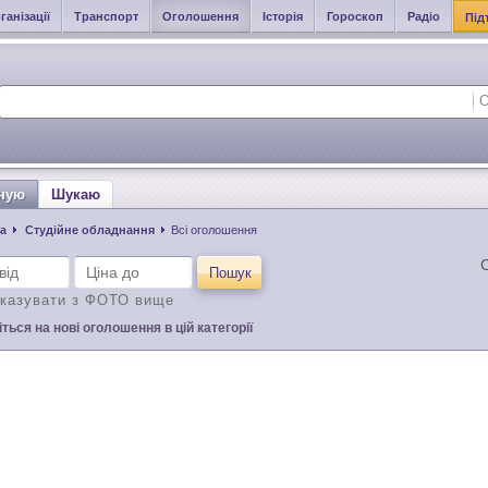
ганізації
Транспорт
Оголошення
Історія
Гороскоп
Радіо
Під
ную
Шукаю
а
Студійне обладнання
Всі оголошення
С
Пошук
казувати з ФОТО вище
ться на нові оголошення в цій категорії