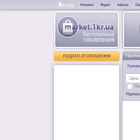
Новини
Відео
Афіша
Ор
Пропо
ПОДАТИ ОГОЛОШЕННЯ
Головн
По
Підпиші