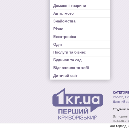
Домашні тварини
Авто, мото
Знайомства
Різне
Електроніка
Одяг
Послуги та бізнес
Будинок та сад
Відпочинок та хобі
Дитячий світ
КАТЕГОРІЇ
Робота
,
Не
Дитячий св
Студійне 
Всі торгов
незареєстр
без письмо
Усе гаразд,