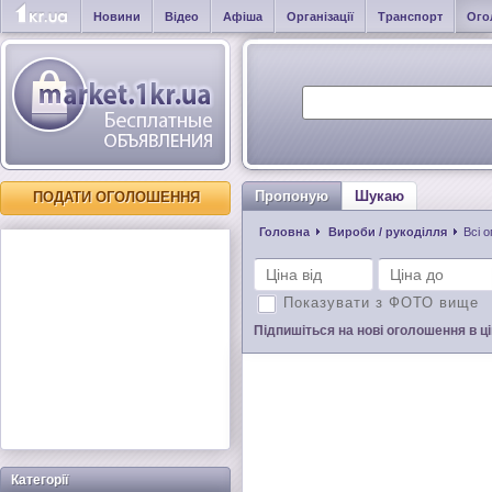
Новини
Відео
Афіша
Організації
Транспорт
Ого
Пропоную
Шукаю
ПОДАТИ ОГОЛОШЕННЯ
Головна
Вироби / рукоділля
Всі 
Показувати з ФОТО вище
Підпишіться на нові оголошення в цій
Категорії