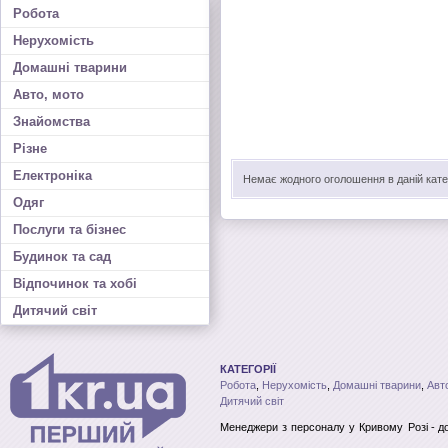
Робота
Нерухомість
Домашні тварини
Авто, мото
Знайомства
Різне
Електроніка
Немає жодного оголошення в даній катег
Одяг
Послуги та бізнес
Будинок та сад
Відпочинок та хобі
Дитячий світ
КАТЕГОРІЇ
Робота
,
Нерухомість
,
Домашні тварини
,
Авт
Дитячий світ
Менеджери з персоналу
у Кривому Розі
- д