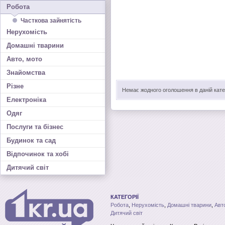
Робота
Часткова зайнятість
Нерухомість
Домашні тварини
Авто, мото
Знайомства
Різне
Немає жодного оголошення в даній катег
Електроніка
Одяг
Послуги та бізнес
Будинок та сад
Відпочинок та хобі
Дитячий світ
КАТЕГОРІЇ
Робота
,
Нерухомість
,
Домашні тварини
,
Авт
Дитячий світ