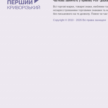
Часткова зайнятість
у Кривому Розі
- дошка
Всі торгові марки, товарні знаки, емблеми т
незареєстрованими торговими знаками та н
без письмового на те дозволу. Повне чи час
Copyright © 2010 - 2026 Всі права захищені