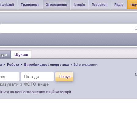
ганізації
Транспорт
Оголошення
Історія
Гороскоп
Радіо
Під
ную
Шукаю
а
Робота
Виробництво / енергетика
Всі оголошення
С
Пошук
казувати з ФОТО вище
ться на нові оголошення в цій категорії