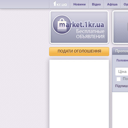
Новини
Відео
Афіша
Ор
Пропо
ПОДАТИ ОГОЛОШЕННЯ
Головн
По
Підпиші