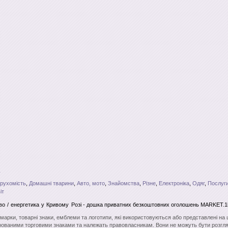
рухомість
,
Домашні тварини
,
Авто, мото
,
Знайомства
,
Різне
,
Електроніка
,
Одяг
,
Послуги
іт
о / енергетика
у Кривому Розі
- дошка приватних безкоштовних оголошень MARKET.1k
і марки, товарні знаки, емблеми та логотипи, які використовуються або представлені на
ованими торговими знаками та належать правовласникам. Вони не можуть бути розгля