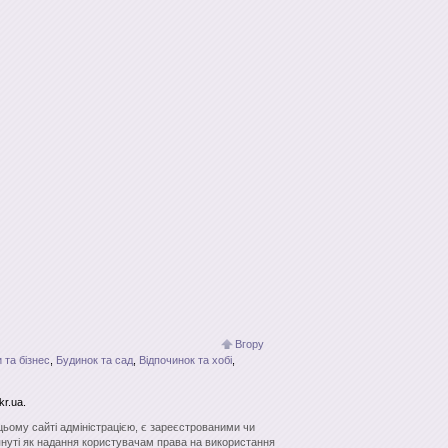
Вгору
 та бізнес
,
Будинок та сад
,
Відпочинок та хобі
,
r.ua.
 цьому сайті адміністрацією, є зареєстрованими чи
нуті як надання користувачам права на використання