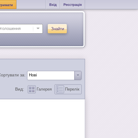
Вхід
Реєстрація
тримати
Знайти
ортувати за:
Вид:
Галерея
Перелік