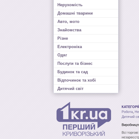
Нерухомість
Домашні тварини
Авто, мото
Знайомства
Різне
Електроніка
Одяг
Послуги та бізнес
Будинок та сад
Відпочинок та хобі
Дитячий світ
КАТЕГОРІЇ
Робота
,
Не
Дитячий св
Виробництв
Всі торгов
незареєстр