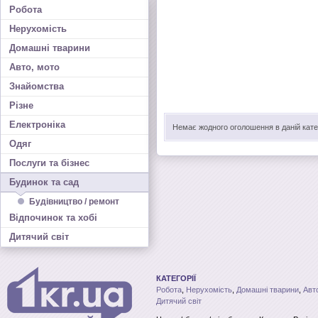
Робота
Нерухомість
Домашні тварини
Авто, мото
Знайомства
Різне
Електроніка
Немає жодного оголошення в даній катег
Одяг
Послуги та бізнес
Будинок та сад
Будівництво / ремонт
Відпочинок та хобі
Дитячий світ
КАТЕГОРІЇ
Робота
,
Нерухомість
,
Домашні тварини
,
Авт
Дитячий світ