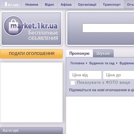
Новини
Відео
Афіша
Організації
Транспорт
Ого
Пропоную
Шукаю
ПОДАТИ ОГОЛОШЕННЯ
Головна
Будинок та сад
Будівниц
Показувати з ФОТО вище
Підпишіться на нові оголошення в цій
Категорії