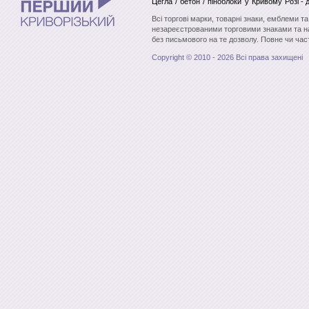
Цегла / бетон / піноблоки
у Кривому Розі
- 
Всі торгові марки, товарні знаки, емблеми т
незареєстрованими торговими знаками та н
без письмового на те дозволу. Повне чи час
Copyright © 2010 - 2026 Всі права захищені