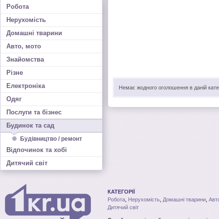
Робота
Нерухомість
Домашні тварини
Авто, мото
Знайомства
Різне
Електроніка
Немає жодного оголошення в даній катег
Одяг
Послуги та бізнес
Будинок та сад
Будівництво / ремонт
Відпочинок та хобі
Дитячий світ
КАТЕГОРІЇ
Робота
,
Нерухомість
,
Домашні тварини
,
Авт
Дитячий світ