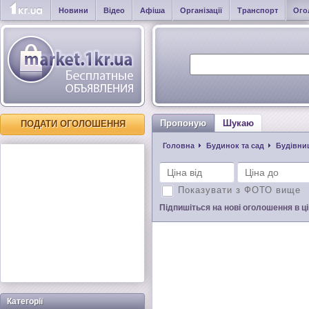
Новини
Відео
Афіша
Організації
Транспорт
Ого
Пропоную
Шукаю
ПОДАТИ ОГОЛОШЕННЯ
Головна
Будинок та сад
Будівниц
Показувати з ФОТО вище
Підпишіться на нові оголошення в цій
Категорії