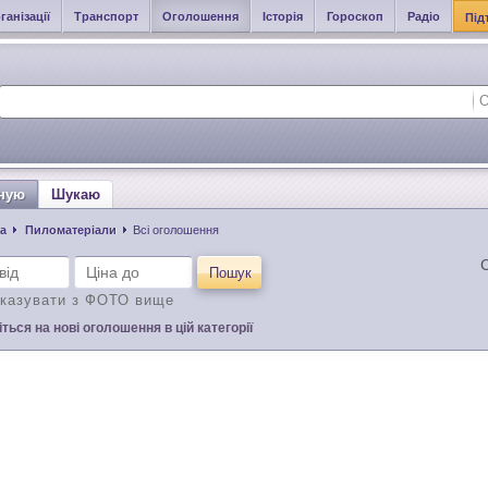
ганізації
Транспорт
Оголошення
Історія
Гороскоп
Радіо
Під
ную
Шукаю
а
Пиломатеріали
Всі оголошення
С
Пошук
казувати з ФОТО вище
ться на нові оголошення в цій категорії