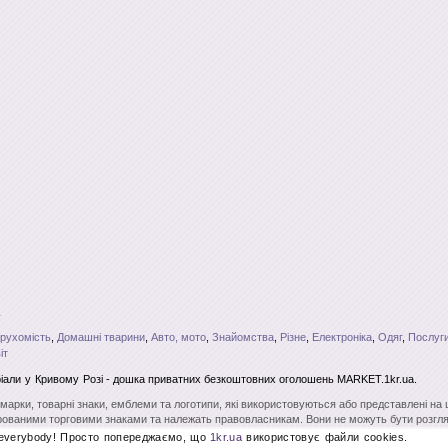
рухомість
,
Домашні тварини
,
Авто, мото
,
Знайомства
,
Різне
,
Електроніка
,
Одяг
,
Послуги
іт
іали
у Кривому Розі
- дошка приватних безкоштовних оголошень MARKET.1kr.ua.
і марки, товарні знаки, емблеми та логотипи, які використовуються або представлені на
ованими торговими знаками та належать правовласникам. Вони не можуть бути розгля
вого на те дозволу. Повне чи часткове копіювання матеріалів без відкритого для пошу
 everybody! Просто попереджаємо, що
1kr.ua
використовує файли cookies.