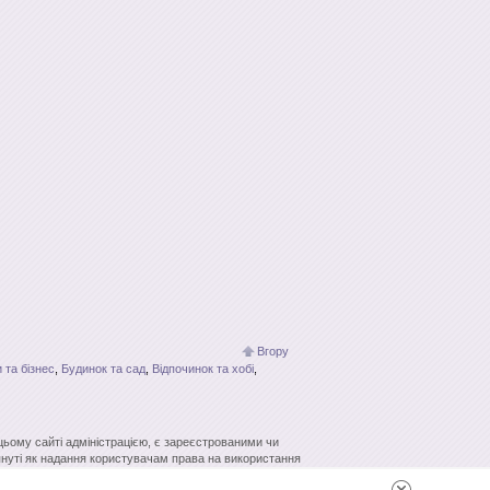
Вгору
 та бізнес
,
Будинок та сад
,
Відпочинок та хобі
,
 цьому сайті адміністрацією, є зареєстрованими чи
нуті як надання користувачам права на використання
кових систем гіперпосилання джерело заборонено.