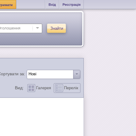
Вхід
Реєстрація
тримати
Знайти
ортувати за:
Вид:
Галерея
Перелік