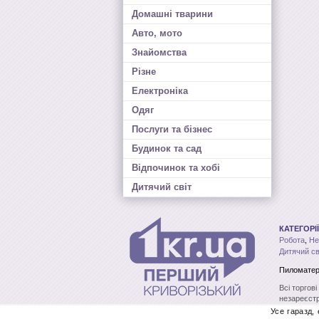
Домашні тварини
Авто, мото
Знайомства
Різне
Електроніка
Одяг
Послуги та бізнес
Будинок та сад
Відпочинок та хобі
Дитячий світ
КАТЕГОРІЇ
Робота
,
Не
Дитячий св
Пиломатер
Всі торгов
незареєстр
без письмо
Усе гаразд,