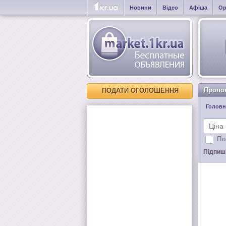
Новини
Відео
Афіша
Ор
Пропо
ПОДАТИ ОГОЛОШЕННЯ
Головн
По
Підпиші