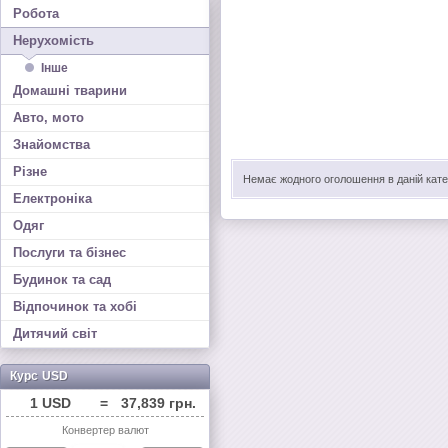
Робота
Нерухомість
Інше
Домашні тварини
Авто, мото
Знайомства
Різне
Немає жодного оголошення в даній катег
Електроніка
Одяг
Послуги та бізнес
Будинок та сад
Відпочинок та хобі
Дитячий світ
Курс USD
1 USD
=
37,839 грн.
Конвертер валют