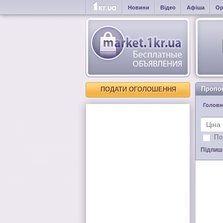
Новини
Відео
Афіша
Ор
Пропо
ПОДАТИ ОГОЛОШЕННЯ
Головн
По
Підпиші