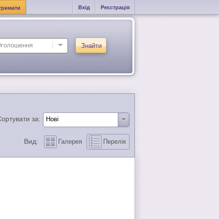
Вхід
Реєстрація
тримати
Знайти
ортувати за:
Вид:
Галерея
Перелік