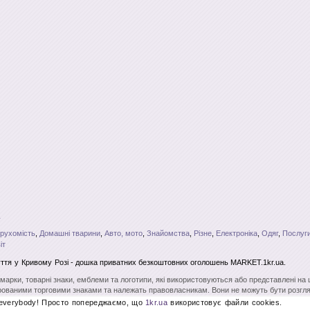
рухомість
,
Домашні тварини
,
Авто, мото
,
Знайомства
,
Різне
,
Електроніка
,
Одяг
,
Послуги
іт
уття
у Кривому Розі
- дошка приватних безкоштовних оголошень MARKET.1kr.ua.
і марки, товарні знаки, емблеми та логотипи, які використовуються або представлені на
ованими торговими знаками та належать правовласникам. Вони не можуть бути розгля
вого на те дозволу. Повне чи часткове копіювання матеріалів без відкритого для пошу
 everybody! Просто попереджаємо, що
1kr.ua
використовує файли cookies.