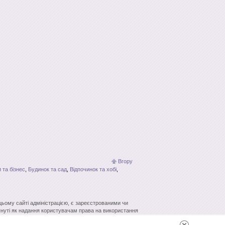
Вгору
 та бізнес
,
Будинок та сад
,
Відпочинок та хобі
,
 цьому сайті адміністрацією, є зареєстрованими чи
нуті як надання користувачам права на використання
кових систем гіперпосилання джерело заборонено.