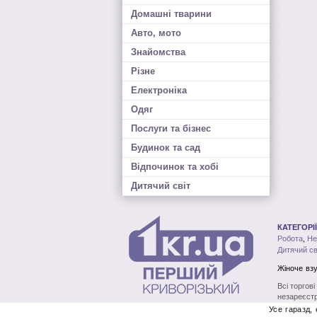
Домашні тварини
Авто, мото
Знайомства
Різне
Електроніка
Одяг
Послуги та бізнес
Будинок та сад
Відпочинок та хобі
Дитячий світ
КАТЕГОРІЇ
Робота
,
Не
Дитячий св
Жіноче вз
Всі торгов
незареєстр
без письмо
Усе гаразд,