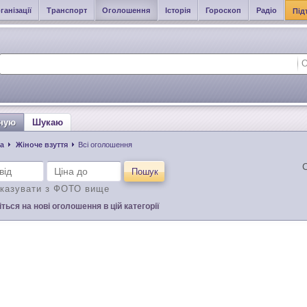
ганізації
Транспорт
Оголошення
Історія
Гороскоп
Радіо
Під
ную
Шукаю
а
Жіноче взуття
Всі оголошення
С
Пошук
казувати з ФОТО вище
ться на нові оголошення в цій категорії