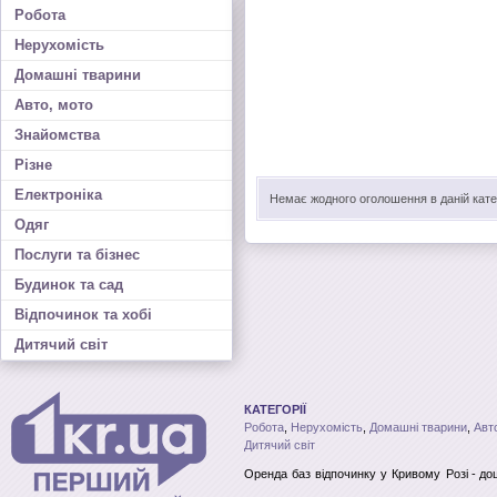
Робота
Нерухомість
Домашні тварини
Авто, мото
Знайомства
Різне
Електроніка
Немає жодного оголошення в даній катег
Одяг
Послуги та бізнес
Будинок та сад
Відпочинок та хобі
Дитячий світ
КАТЕГОРІЇ
Робота
,
Нерухомість
,
Домашні тварини
,
Авт
Дитячий світ
Оренда баз відпочинку
у Кривому Розі
- до