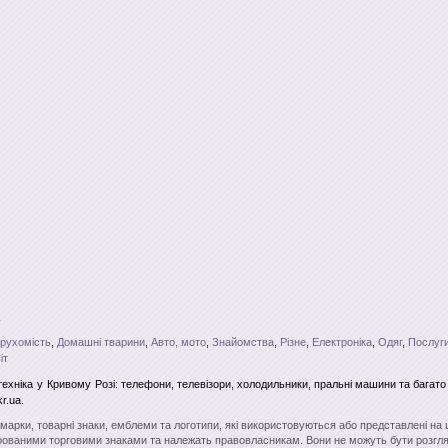
рухомість
,
Домашні тварини
,
Авто, мото
,
Знайомства
,
Різне
,
Електроніка
,
Одяг
,
Послуги
іт
ехніка
у Кривому Розі
: телефони, телевізори, холодильники, пральні машини та багат
r.ua.
і марки, товарні знаки, емблеми та логотипи, які використовуються або представлені на
ованими торговими знаками та належать правовласникам. Вони не можуть бути розгля