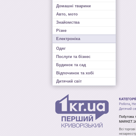
Домашні тварини
Авто, мото
Знайомства
Різне
Електроніка
Одяг
Послуги та бізнес
Будинок та сад
Відпочинок та хобі
Дитячий світ
КАТЕГОРІЇ
Робота
,
Не
Дитячий св
Побутова т
MARKET.1k
Всі торгов
незареєстр