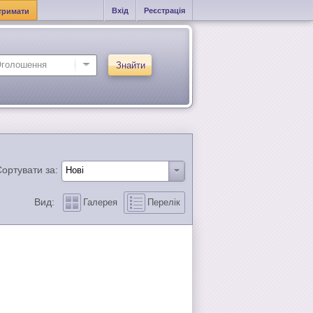
Вхід
Реєстрація
тримати
Знайти
ортувати за:
Вид:
Галерея
Перелік