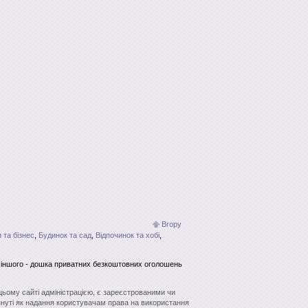
Вгору
 та бізнес
,
Будинок та сад
,
Відпочинок та хобі
,
о іншого - дошка приватних безкоштовних оголошень
 цьому сайті адміністрацією, є зареєстрованими чи
нуті як надання користувачам права на використання