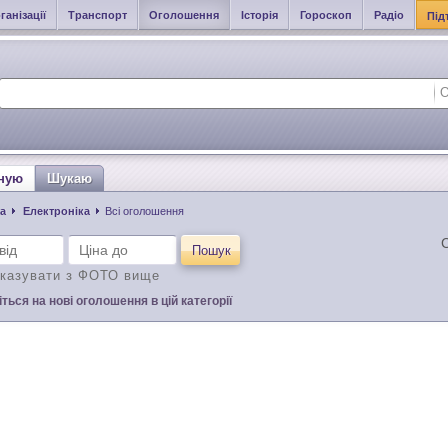
ганізації
Транспорт
Оголошення
Історія
Гороскоп
Радіо
Під
ную
Шукаю
а
Електроніка
Всі оголошення
С
Пошук
казувати з ФОТО вище
ться на нові оголошення в цій категорії