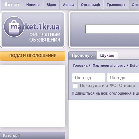
Новини
Відео
Афіша
Організації
Транспорт
Ого
Пропоную
Шукаю
ПОДАТИ ОГОЛОШЕННЯ
Головна
Партнери зі спорту
Всі о
Показувати з ФОТО вище
Підпишіться на нові оголошення в цій
Категорії