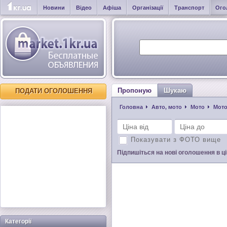
Новини
Відео
Афіша
Організації
Транспорт
Ого
Пропоную
Шукаю
ПОДАТИ ОГОЛОШЕННЯ
Головна
Авто, мото
Мото
Мот
Показувати з ФОТО вище
Підпишіться на нові оголошення в цій
Категорії