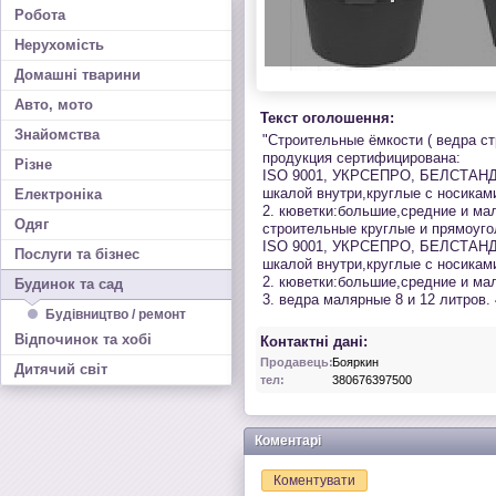
Робота
Нерухомість
Домашні тварини
Авто, мото
Текст оголошення:
Знайомства
"Строительные ёмкости ( ведра с
продукция сертифицирована:
Різне
ISO 9001, УКРСЕПРО, БЕЛСТАНДАР
шкалой внутри,круглые с носиками
Електроніка
2. кюветки:большие,средние и ма
Одяг
строительные круглые и прямоуго
ISO 9001, УКРСЕПРО, БЕЛСТАНДАР
Послуги та бізнес
шкалой внутри,круглые с носиками
2. кюветки:большие,средние и ма
Будинок та сад
3. ведра малярные 8 и 12 литров. 
Будівництво / ремонт
Відпочинок та хобі
Контактні дані:
Продавець:
Бояркин
Дитячий світ
тел:
380676397500
Коментарі
Коментувати