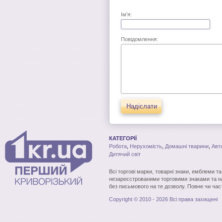
Ім'я:
Повідомлення:
Надіслати
КАТЕГОРІЇ
Робота
,
Нерухомість
,
Домашні тварини
,
Авт
Дитячий світ
Всі торгові марки, товарні знаки, емблеми т
незареєстрованими торговими знаками та н
без письмового на те дозволу. Повне чи час
Copyright © 2010 - 2026 Всі права захищені