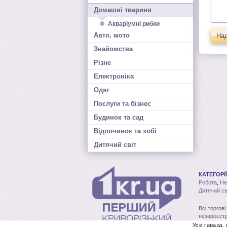
Домашні тварини
Акваріумні рибки
Авто, мото
Над
Знайомства
Різне
Електроніка
Одяг
Послуги та бізнес
Будинок та сад
Відпочинок та хобі
Дитячий світ
КАТЕГОРІЇ
Робота
,
Не
Дитячий св
Всі торгов
незареєстр
без письмо
Усе гаразд,