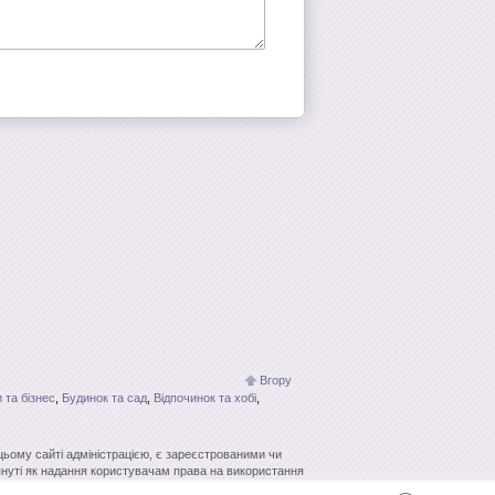
Вгору
 та бізнес
,
Будинок та сад
,
Відпочинок та хобі
,
 цьому сайті адміністрацією, є зареєстрованими чи
нуті як надання користувачам права на використання
кових систем гіперпосилання джерело заборонено.