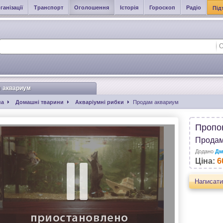
ганізації
Транспорт
Оголошення
Історія
Гороскоп
Радіо
Під
 аквариум
на
Домашні тварини
Акваріумні рибки
Продам аквариум
Пропо
Продам
Додано
Дм
Ціна:
6
Написати