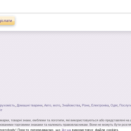
іслати
рухомість
,
Домашні тварини
,
Авто, мото
,
Знайомства
,
Різне
,
Електроніка
,
Одяг
,
Послуги
іт
і марки, товарні знаки, емблеми та логотипи, які використовуються або представлені на
ованими торговими знаками та належать правовласникам. Вони не можуть бути розгля
вого на те дозволу. Повне чи часткове копіювання матеріалів без відкритого для пошу
 everybody! Просто попереджаємо, що
1kr.ua
використовує файли cookies.