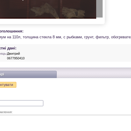
 оголошення:
иум на 110л, толщина стекла 8 мм, с рыбками, грунт, фильтр, обогреват
тні дані:
ець:
Дмитрий
0677950410
арі
нтувати
омлення: