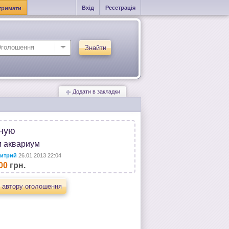
Вхід
Реєстрація
тримати
Знайти
Додати в закладки
ную
 аквариум
итрий
26.01.2013 22:04
00
грн.
 автору оголошення