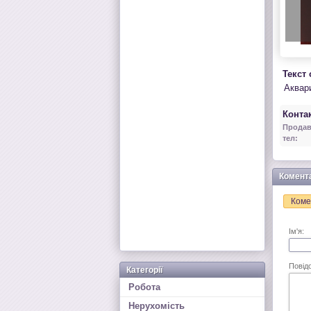
Текст
Аквар
Контак
Продав
тел:
Комент
Коме
Ім'я:
Повід
Категорії
Робота
Нерухомість