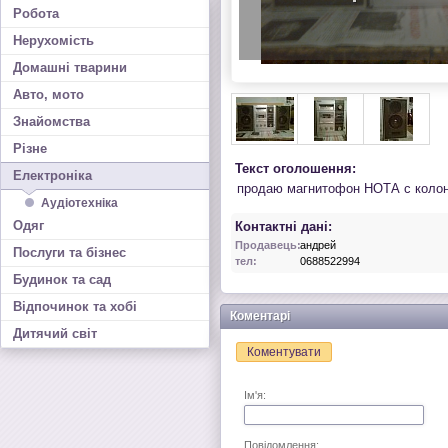
Робота
Нерухомість
Домашні тварини
Авто, мото
Знайомства
Різне
Текст оголошення:
Електроніка
продаю магнитофон НОТА с колон
Аудіотехніка
Одяг
Контактні дані:
Продавець:
андрей
Послуги та бізнес
тел:
0688522994
Будинок та сад
Відпочинок та хобі
Коментарі
Дитячий світ
Коментувати
Ім'я:
Повідомлення: