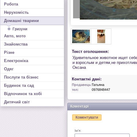
Робота
Нерухомість
Домашні тварини
Гризуни
Авто, мото
Знайомства
Текст оголошення:
Різне
Удивительное животное ищет себе
Електроніка
и взрослым и детям,не прихотливы
Оксана
Одяг
Послуги та бізнес
Контактні дані:
Продавець:
Татьяна
Будинок та сад
тел:
0976848447
Відпочинок та хобі
Дитячий світ
Коментарі
Коментувати
Ім'я: