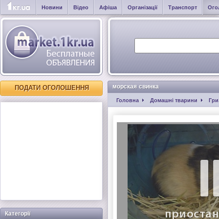
Новини
Відео
Афіша
Організації
Транспорт
Ого
морская свинка
ПОДАТИ ОГОЛОШЕННЯ
Головна
Домашні тварини
Гри
Категорії