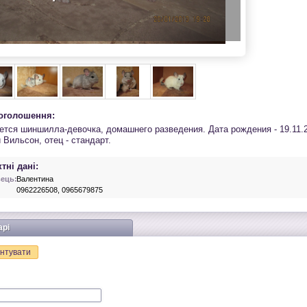
 оголошення:
ется шиншилла-девочка, домашнего разведения. Дата рождения - 19.11.20
Вильсон, отец - стандарт.
тні дані:
ець:
Валентина
0962226508, 0965679875
арі
нтувати