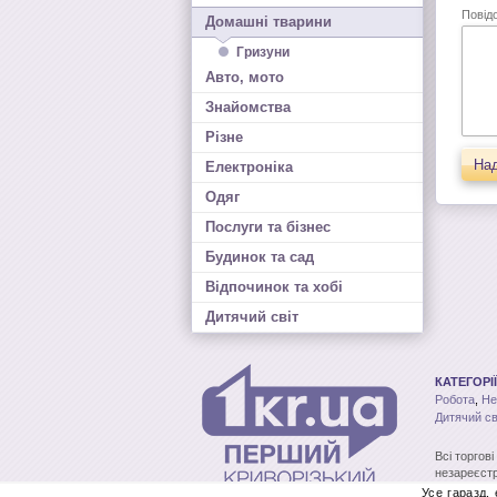
Повід
Домашні тварини
Гризуни
Авто, мото
Знайомства
Різне
Над
Електроніка
Одяг
Послуги та бізнес
Будинок та сад
Відпочинок та хобі
Дитячий світ
КАТЕГОРІЇ
Робота
,
Не
Дитячий св
Всі торгов
незареєстр
без письмо
Усе гаразд,