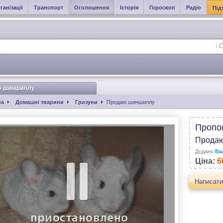
ганізації
Транспорт
Оголошення
Історія
Гороскоп
Радіо
Під
ю шиншиллу
на
Домашні тварини
Гризуни
Продаю шиншиллу
Пропо
Прода
Додано
Ва
Ціна:
6
Написати