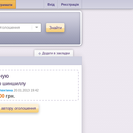
Вхід
Реєстрація
тримати
Знайти
Додати в закладки
ную
ю шиншиллу
лентина
20.01.2013 19:42
00
грн.
 автору оголошення