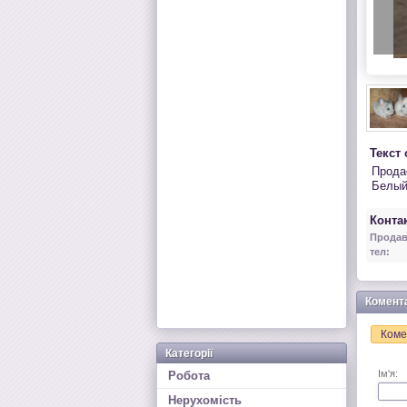
Текст
Прода
Белый 
Контак
Продав
тел:
Комент
Коме
Категорії
Ім'я:
Робота
Нерухомість