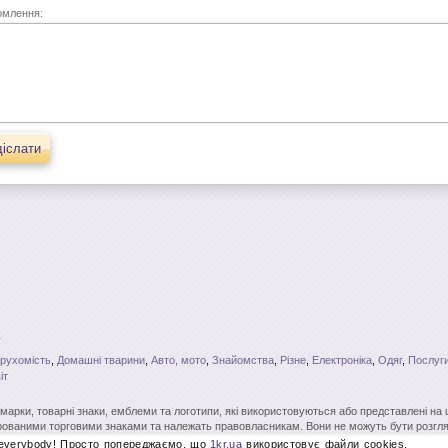
омлення:
іслати
рухомість
,
Домашні тварини
,
Авто, мото
,
Знайомства
,
Різне
,
Електроніка
,
Одяг
,
Послуги
іт
і марки, товарні знаки, емблеми та логотипи, які використовуються або представлені на
ованими торговими знаками та належать правовласникам. Вони не можуть бути розгля
вого на те дозволу. Повне чи часткове копіювання матеріалів без відкритого для пошу
 everybody! Просто попереджаємо, що
1kr.ua
використовує файли cookies.