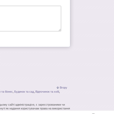
Вгору
 та бізнес
,
Будинок та сад
,
Відпочинок та хобі
,
 цьому сайті адміністрацією, є зареєстрованими чи
нуті як надання користувачам права на використання
кових систем гіперпосилання джерело заборонено.