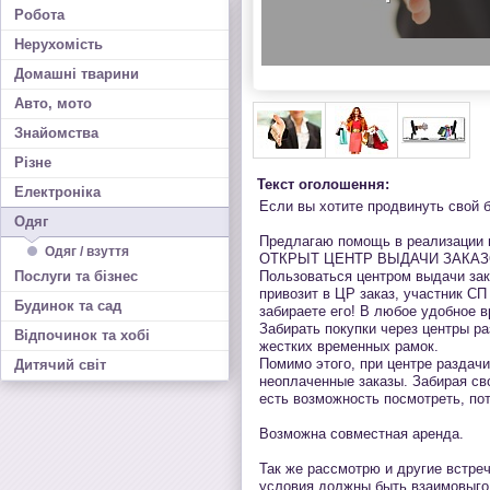
Робота
Нерухомість
Домашні тварини
Авто, мото
Знайомства
Різне
Текст оголошення:
Електроніка
Если вы хотите продвинуть свой 
Одяг
Предлагаю помощь в реализации 
Одяг / взуття
ОТКРЫТ ЦЕНТР ВЫДАЧИ ЗАКА
Послуги та бізнес
Пользоваться центром выдачи зак
привозит в ЦР заказ, участник С
Будинок та сад
забираете его! В любое удобное в
Забирать покупки через центры ра
Відпочинок та хобі
жестких временных рамок.
Помимо этого, при центре раздачи
Дитячий світ
неоплаченные заказы. Забирая св
есть возможность посмотреть, пот
Возможна совместная аренда.
Так же рассмотрю и другие встре
условия должны быть взаимовыго