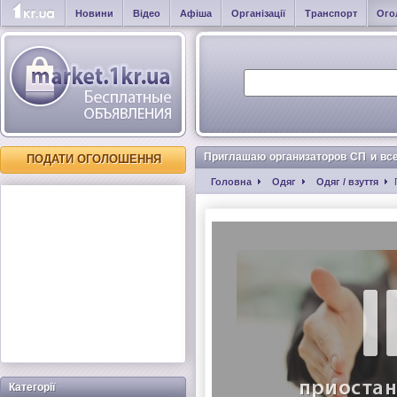
Новини
Відео
Афіша
Організації
Транспорт
Ого
Приглашаю организаторов СП и все
ПОДАТИ ОГОЛОШЕННЯ
Головна
Одяг
Одяг / взуття
Категорії