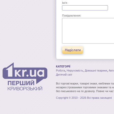
Ім'я:
Повідомлення:
Надіслати
КАТЕГОРІЇ
Робота
,
Нерухомість
,
Домашні тварини
,
Авт
Дитячий світ
Всі торгові марки, товарні знаки, емблеми т
незареєстрованими торговими знаками та н
без письмового на те дозволу. Повне чи час
Copyright © 2010 - 2026 Всі права захищені