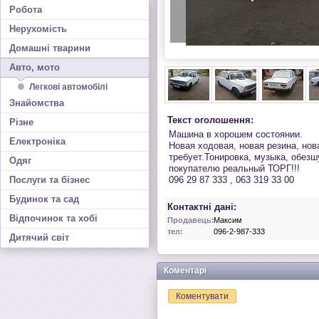
Робота
Нерухомість
Домашні тварини
Авто, мото
Легкові автомобілі
Знайомства
Текст оголошення:
Різне
Машина в хорошем состоянии.
Електроніка
Новая ходовая, новая резина, нов
требует.Тонировка, музыка, обез
Одяг
покупателю реальный ТОРГ!!!
Послуги та бізнес
096 29 87 333 , 063 319 33 00
Будинок та сад
Контактні дані:
Відпочинок та хобі
Продавець:
Максим
тел:
096-2-987-333
Дитячий світ
Коментарі
Коментувати