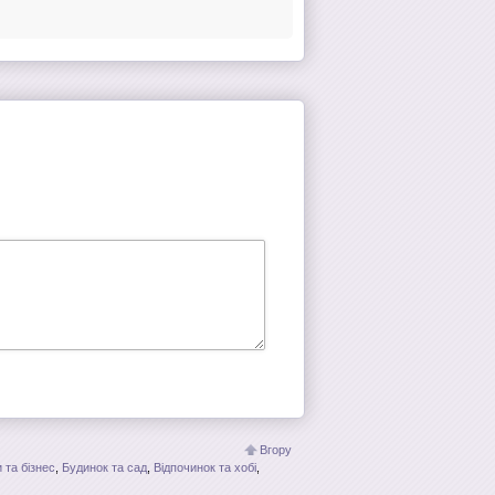
Вгору
 та бізнес
,
Будинок та сад
,
Відпочинок та хобі
,