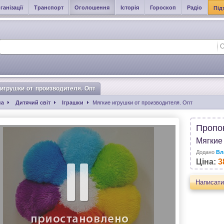
ганізації
Транспорт
Оголошення
Історія
Гороскоп
Радіо
Під
 игрушки от производителя. Опт
на
Дитячий світ
Іграшки
Мягкие игрушки от производителя. Опт
Пропо
Мягкие
Додано
Вл
Ціна:
3
Написати