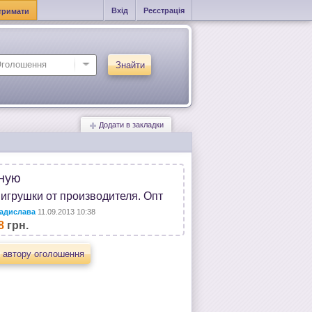
Вхід
Реєстрація
тримати
Знайти
Додати в закладки
ную
 игрушки от производителя. Опт
адислава
11.09.2013 10:38
8
грн.
 автору оголошення