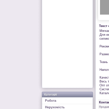
Текст
Мягка
Для е
силик
Реком
Размер
Ткань 
Напол
Качес
Весь 
Опт от
Систе
Катало
Категорії
Робота
Контак
Нерухомість
Продав