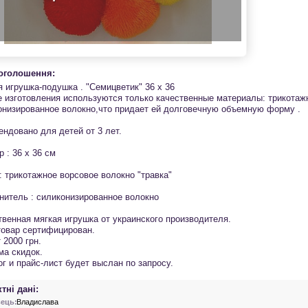
 оголошення:
я игрушка-подушка . "Семицветик" 36 х 36
е изготовления используются только качественные материалы: трикотаж
онизированное волокно,что придает ей долговечную объемную форму .
ендовано для детей от 3 лет.
 : 36 х 36 см
: трикотажное ворсовое волокно "травка"
нитель : силиконизированное волокно
твенная мягкая игрушка от украинского производителя.
товар сертифицирован.
 2000 грн.
ма скидок.
г и прайс-лист будет выслан по запросу.
тні дані:
ець:
Владислава