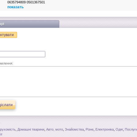
0635794809 0501367501
показать
арі
нтувати
омлення:
іслати
рухомість
,
Домашні тварини
,
Авто, мото
,
Знайомства
,
Різне
,
Електроніка
,
Одяг
,
Послуги
іт