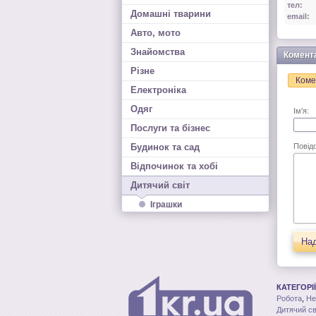
тел:
Домашні тварини
email:
Авто, мото
Знайомства
Комент
Різне
Коме
Електроніка
Одяг
Ім'я:
Послуги та бізнес
Будинок та сад
Повід
Відпочинок та хобі
Дитячий світ
Іграшки
Над
КАТЕГОРІЇ
Робота
,
Не
Дитячий св