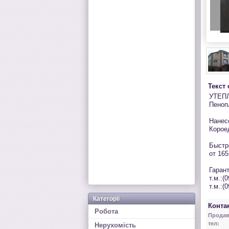
Текст
УТЕП
Пеноп
Нанес
Корое
Быстр
от 165
Гарант
т.м.:(
т.м.:(
Категорії
Контак
Робота
Продав
тел:
Нерухомість