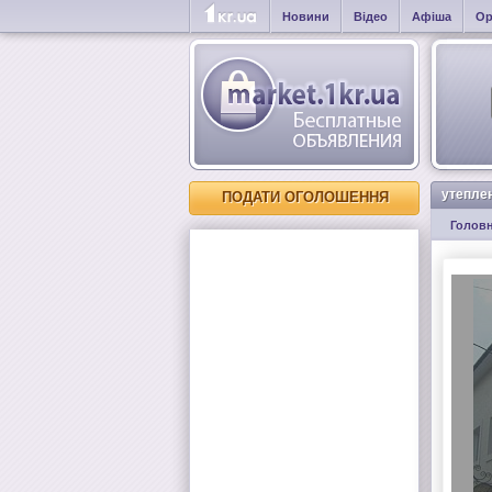
Новини
Відео
Афіша
Ор
утепле
ПОДАТИ ОГОЛОШЕННЯ
Голов
утеплен