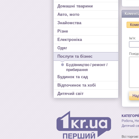
Домашні тварини
Комент
Авто, мото
Знайомства
Коме
Різне
Ім'я:
Електроніка
Одяг
Повід
Послуги та бізнес
Будівництво / ремонт /
прибирання
Будинок та сад
Відпочинок та хобі
Дитячий світ
Над
КАТЕГОРІЇ
Робота
,
Не
Дитячий св
Всі торгов