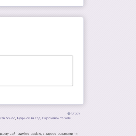
Вгору
 та бізнес
,
Будинок та сад
,
Відпочинок та хобі
,
 цьому сайті адміністрацією, є зареєстрованими чи