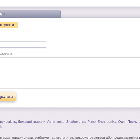
арі
нтувати
омлення:
іслати
рухомість
,
Домашні тварини
,
Авто, мото
,
Знайомства
,
Різне
,
Електроніка
,
Одяг
,
Послуги
іт
і марки, товарні знаки, емблеми та логотипи, які використовуються або представлені на