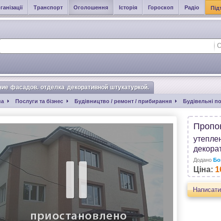
ганізації
Транспорт
Оголошення
Історія
Гороскоп
Радіо
Під
ние фасадов. отделка декоративной штукатуркой.
на
Послуги та бізнес
Будівництво / ремонт / прибирання
Будівельні п
ие фасадов. отделка декоративной штукатуркой.
Пропо
утепле
декора
Додано
Бо
Ціна:
1
Написати