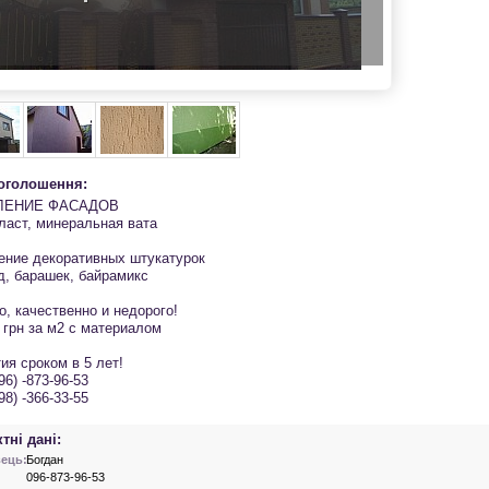
 оголошення:
ЛЕНИЕ ФАСАДОВ
ласт, минеральная вата
ение декоративных штукатурок
д, барашек, байрамикс
о, качественно и недорого!
 грн за м2 с материалом
ия сроком в 5 лет!
096) -873-96-53
098) -366-33-55
тні дані:
ець:
Богдан
096-873-96-53