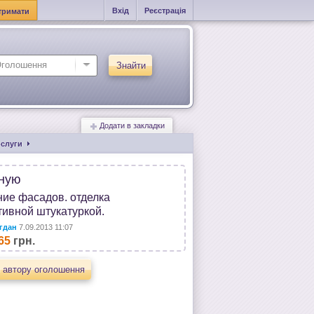
Вхід
Реєстрація
тримати
Знайти
Додати в закладки
ослуги
ную
ние фасадов. отделка
тивной штукатуркой.
гдан
7.09.2013 11:07
65
грн.
 автору оголошення