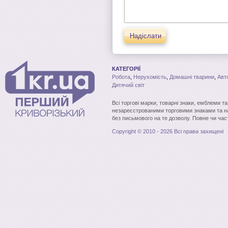
Надіслати
КАТЕГОРІЇ
Робота
,
Нерухомість
,
Домашні тварини
,
Авт
Дитячий світ
Всі торгові марки, товарні знаки, емблеми т
незареєстрованими торговими знаками та н
без письмового на те дозволу. Повне чи час
Copyright © 2010 - 2026 Всі права захищені