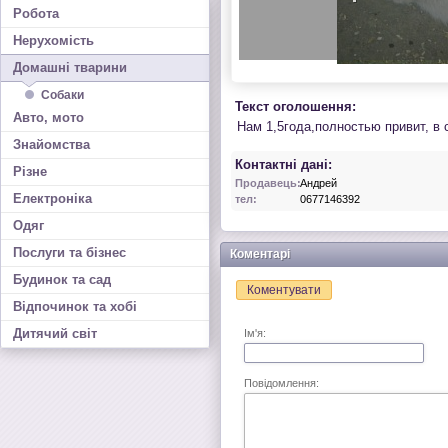
Робота
Нерухомість
Домашні тварини
Собаки
Текст оголошення:
Авто, мото
Нам 1,5года,полностью привит, в 
Знайомства
Контактні дані:
Різне
Продавець:
Андрей
Електроніка
тел:
0677146392
Одяг
Послуги та бізнес
Коментарі
Будинок та сад
Коментувати
Відпочинок та хобі
Дитячий світ
Ім'я:
Повідомлення: