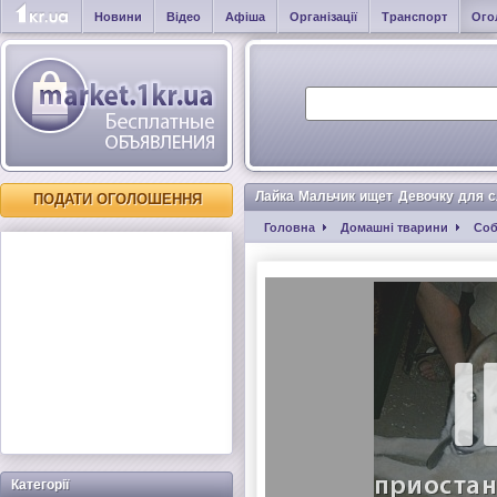
Новини
Відео
Афіша
Організації
Транспорт
Ого
Лайка Мальчик ищет Девочку для с
ПОДАТИ ОГОЛОШЕННЯ
Головна
Домашні тварини
Соб
Категорії