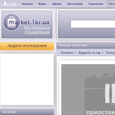
Новини
Відео
Афіша
Організації
Транспорт
Ого
Продам тротуарку
ПОДАТИ ОГОЛОШЕННЯ
Головна
Будинок та сад
Госпо
Категорії