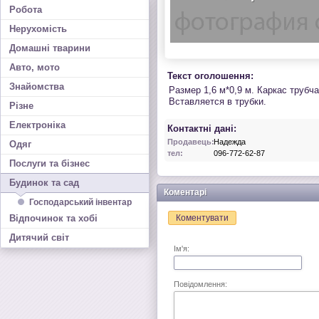
Робота
Нерухомість
Домашні тварини
Авто, мото
Текст оголошення:
Знайомства
Размер 1,6 м*0,9 м. Каркас трубч
Вставляется в трубки.
Різне
Електроніка
Контактні дані:
Продавець:
Надежда
Одяг
тел:
096-772-62-87
Послуги та бізнес
Будинок та сад
Коментарі
Господарський інвентар
Відпочинок та хобі
Коментувати
Дитячий світ
Ім'я:
Повідомлення: