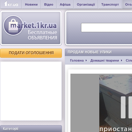
Новини
Відео
Афіша
Організації
Транспорт
Ого
ПРОДАМ НОВЫЕ УЛИКИ
ПОДАТИ ОГОЛОШЕННЯ
Головна
Домашні тварини
Сіл
Категорії