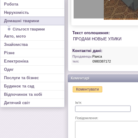
Робота
Нерухомість
Домашні тварини
Сільгосп тварини
Текст оголошення:
Авто, мото
ПРОДАМ НОВЫЕ УЛИКИ
Знайомства
Контактні дані:
Різне
Продавець:
Раиса
Електроніка
тел:
0980387172
Одяг
Послуги та бізнес
Коментарі
Будинок та сад
Коментувати
Відпочинок та хобі
Дитячий світ
Ім'я:
Повідомлення: