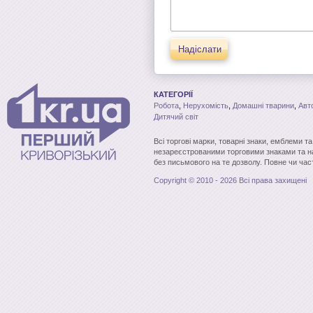
Надіслати
КАТЕГОРІЇ
Робота
,
Нерухомість
,
Домашні тварини
,
Авт
Дитячий світ
Всі торгові марки, товарні знаки, емблеми т
незареєстрованими торговими знаками та н
без письмового на те дозволу. Повне чи час
Copyright © 2010 - 2026 Всі права захищені