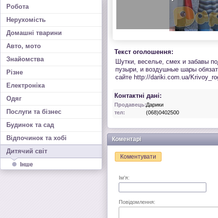
Робота
Нерухомість
Домашні тварини
Авто, мото
Текст оголошення:
Знайомства
Шутки, веселье, смех и забавы п
пузыри, и воздушные шары обяза
Різне
сайте http://dariki.com.ua/Krivoy_
Електроніка
Контактні дані:
Одяг
Продавець:
Дарики
Послуги та бізнес
тел:
(068)0402500
Будинок та сад
Відпочинок та хобі
Коментарі
Дитячий світ
Коментувати
Інше
Ім'я:
Повідомлення: