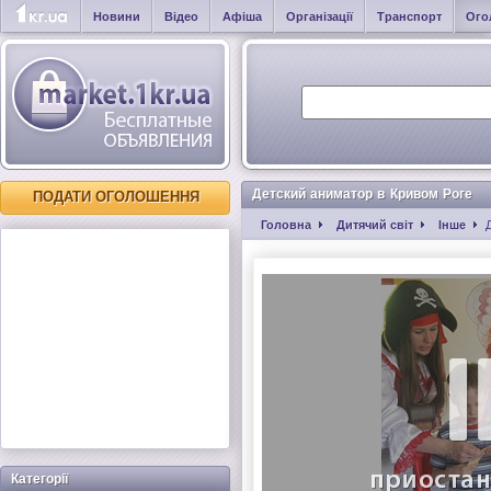
Новини
Відео
Афіша
Організації
Транспорт
Ого
Детский аниматор в Кривом Роге
ПОДАТИ ОГОЛОШЕННЯ
Головна
Дитячий світ
Інше
Категорії