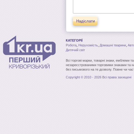
Надіслати
КАТЕГОРІЇ
Робота
,
Нерухомість
,
Домашні тварини
,
Авт
Дитячий світ
Всі торгові марки, товарні знаки, емблеми т
незареєстрованими торговими знаками та н
без письмового на те дозволу. Повне чи час
Copyright © 2010 - 2026 Всі права захищені