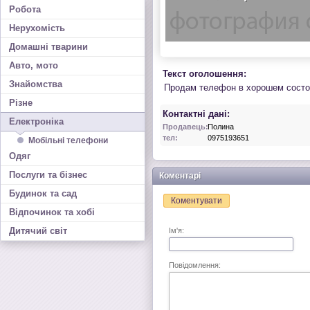
Робота
Нерухомість
Домашні тварини
Авто, мото
Текст оголошення:
Знайомства
Продам телефон в хорошем состоя
Різне
Контактні дані:
Електроніка
Продавець:
Полина
тел:
0975193651
Мобільні телефони
Одяг
Послуги та бізнес
Коментарі
Будинок та сад
Коментувати
Відпочинок та хобі
Дитячий світ
Ім'я:
Повідомлення: