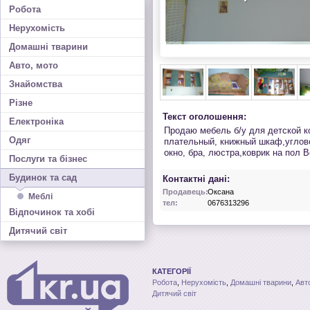
Робота
Нерухомість
Домашні тварини
Авто, мото
Знайомства
Різне
Текст оголошення:
Електроніка
Продаю мебель б/у для детской к
Одяг
плательный, книжный шкаф,углово
окно, бра, люстра,коврик на пол В
Послуги та бізнес
Будинок та сад
Контактні дані:
Продавець:
Оксана
Меблі
тел:
0676313296
Відпочинок та хобі
Дитячий світ
КАТЕГОРІЇ
Робота
,
Нерухомість
,
Домашні тварини
,
Авт
Дитячий світ