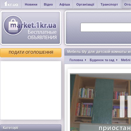
Новини
Відео
Афіша
Організації
Транспорт
Ого
Мебель б/у для детской комнаты и
ПОДАТИ ОГОЛОШЕННЯ
Головна
Будинок та сад
Меблі
Категорії