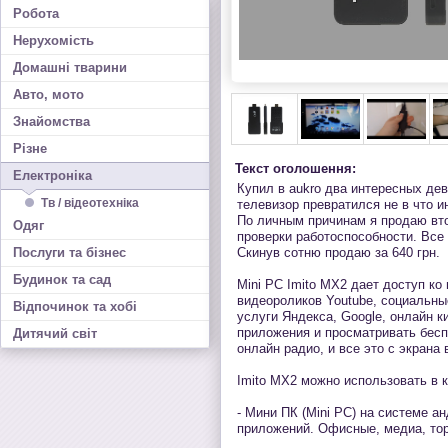
Робота
Нерухомість
Домашні тварини
Авто, мото
Знайомства
Різне
Текст оголошення:
Електроніка
Купил в aukro два интересных дев
Тв / відеотехніка
телевизор превратился не в что и
По личным причинам я продаю вто
Одяг
проверки работоспособности. Все 
Послуги та бізнес
Скинув сотню продаю за 640 грн.
Будинок та сад
Mini PC Imito MX2 дает доступ ко
видеороликов Youtube, социальные
Відпочинок та хобі
услуги Яндекса, Google, онлайн к
приложения и просматривать бесп
Дитячий світ
онлайн радио, и все это с экрана
Imito MX2 можно использовать в к
- Мини ПК (Mini PC) на системе а
приложений. Офисные, медиа, тор