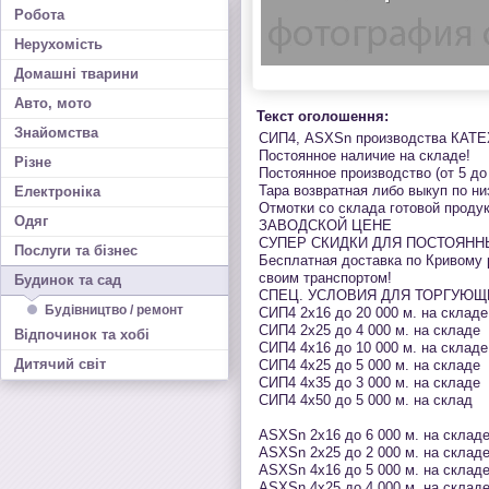
Робота
Нерухомість
Домашні тварини
Авто, мото
Текст оголошення:
Знайомства
СИП4, ASXSn производства КАТЕ
Постоянное наличие на складе!
Різне
Постоянное производство (от 5 до
Тара возвратная либо выкуп по ни
Електроніка
Отмотки со склада готовой прод
Одяг
ЗАВОДСКОЙ ЦЕНЕ
СУПЕР СКИДКИ ДЛЯ ПОСТОЯНН
Послуги та бізнес
Бесплатная доставка по Кривому 
своим транспортом!
Будинок та сад
СПЕЦ. УСЛОВИЯ ДЛЯ ТОРГУЮЩ
Будівництво / ремонт
СИП4 2х16 до 20 000 м. на складе
СИП4 2х25 до 4 000 м. на складе
Відпочинок та хобі
СИП4 4х16 до 10 000 м. на складе
Дитячий світ
СИП4 4х25 до 5 000 м. на складе
СИП4 4х35 до 3 000 м. на складе
СИП4 4х50 до 5 000 м. на склад
ASXSn 2х16 до 6 000 м. на склад
ASXSn 2х25 до 2 000 м. на склад
ASXSn 4х16 до 5 000 м. на склад
ASXSn 4х25 до 4 000 м. на склад