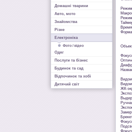
Домашні тварини
Режим
Макро
Авто, мото
Режим
Знайомства
Тайме
Время 
Різне
Формат
Електроніка
Фото / відео
Объек
Одяг
Фокусн
Послуги та бізнес
Оптич
Диафр
Будинок та сад
Назва
Відпочинок та хобі
Видои
Видои
Дитячий світ
ЖК-эк
Экспо
Выдерж
Ручна
Экспок
Замер
Бреке
Фокус
Подсв
Фокус