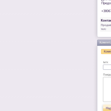
Предо
+3806
Контак
Продав
тел:
Комент
Коме
Ім'я:
Повід
Над