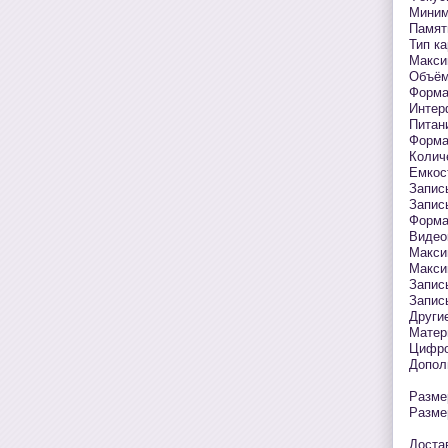
Миним
Памят
Тип к
Макси
Объём
Форма
Интер
Питан
Форма
Колич
Емкос
Запис
Запис
Форма
Видео
Макси
Макси
Запис
Запис
Други
Матер
Цифро
Допол
Разме
Разме
Доста