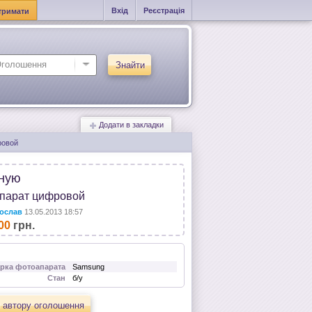
Вхід
Реєстрація
тримати
Знайти
Додати в закладки
ровой
ную
парат цифровой
ослав
13.05.2013 18:57
00
грн.
рка фотоапарата
Samsung
Стан
б/у
 автору оголошення