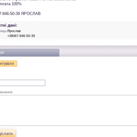
плата 100%
7-846-50-39 ЯРОСЛАВ
тні дані:
ець:
Ярослав
+38067-846-50-39
арі
нтувати
омлення:
іслати