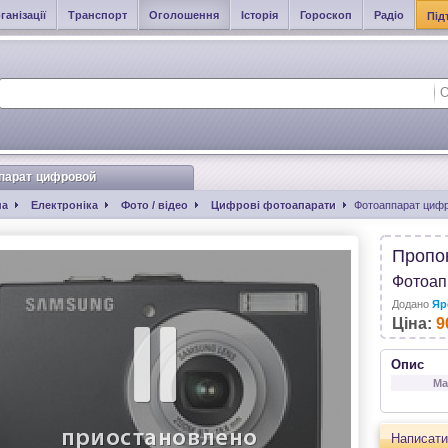
ганізації
Транспорт
Оголошення
Історія
Гороскоп
Радіо
Під
парат цифровой
на
Електроніка
Фото / відео
Цифрові фотоапарати
Фотоаппарат циф
Пропо
Фотоап
Додано
Яр
Ціна:
9
Опис
Ма
Написати