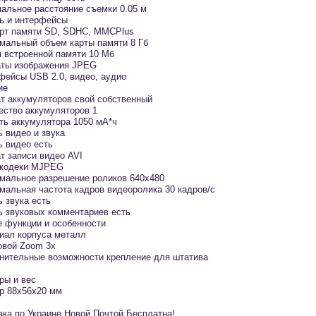
альное расстояние съемки 0.05 м
ь и интерфейсы
арт памяти SD, SDHC, MMCPlus
мальный объем карты памяти 8 Гб
 встроенной памяти 10 Мб
ты изображения JPEG
фейсы USB 2.0, видео, аудио
ие
т аккумуляторов свой собственный
ество аккумуляторов 1
ть аккумулятора 1050 мА*ч
ь видео и звука
ь видео есть
т записи видео AVI
кодеки MJPEG
мальное разрешение роликов 640x480
мальная частота кадров видеоролика 30 кадров/с
ь звука есть
ь звуковых комментариев есть
е функции и особенности
иал корпуса металл
вой Zoom 3x
нительные возможности крепление для штатива
ры и вес
р 88x56x20 мм
вка по Украине Новой Почтой Бесплатна!