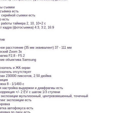
ы съемки
съёмка есть
 серийной съемки есть
р есть
работы таймера 2, 10, 10+2 c
 кадра (фотосъемка) 4:3, 3:2, 16:9
тив
ое расстояние (35 мм эквивалент) 37 - 111 мм
еский Zoom 3x
агма F2.8 - F5.2
ние объектива Samsung
скатель и ЖК-экран
скатель отсутствует
ран 230000 пикселов, 2.50 дюйма
зиция
ка 8 - 1/1493 с
я настройка выдержки и диафрагмы есть
оррекция +/- 2 EV с шагом 1/3 ступени
 экспозиции мультизонный, центровзвешенный, точечный
тинг экспозиции есть
ировка
етка автофокуса есть
ировка по лицу есть