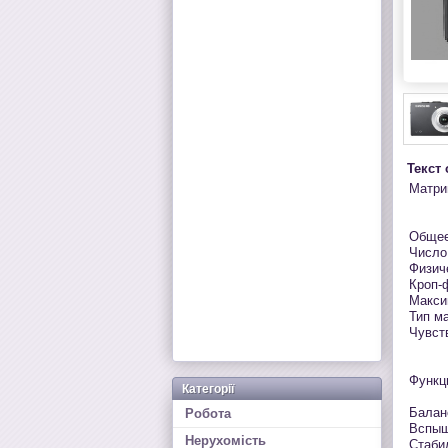
Текст
Матри
Общее
Число
Физиче
Кроп-
Макси
Тип м
Чувств
Функц
Категорії
Балан
Робота
Вспыш
Нерухомість
Стаби