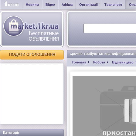
Новини
Відео
Афіша
Організації
Транспорт
Ого
срочно требуются квалифицирован
ПОДАТИ ОГОЛОШЕННЯ
Головна
Робота
Будівництво
срочно требуются квалифицированные бе
Категорії