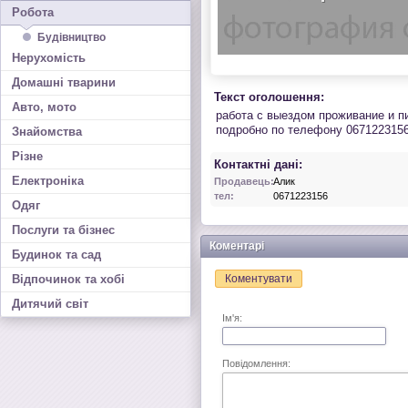
Робота
Будівництво
Нерухомість
Домашні тварини
Текст оголошення:
Авто, мото
работа с выездом проживание и п
подробно по телефону 067122315
Знайомства
Різне
Контактні дані:
Електроніка
Продавець:
Алик
тел:
0671223156
Одяг
Послуги та бізнес
Коментарі
Будинок та сад
Відпочинок та хобі
Коментувати
Дитячий світ
Ім'я:
Повідомлення: