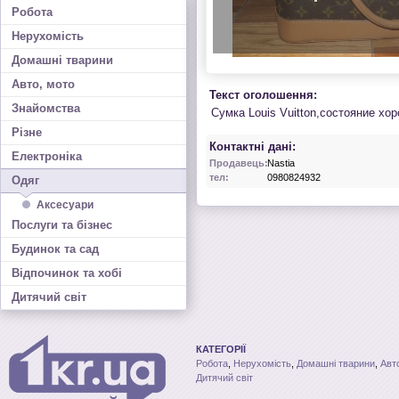
Робота
Нерухомість
Домашні тварини
Авто, мото
Текст оголошення:
Знайомства
Сумка Louis Vuitton,состояние хо
Різне
Контактні дані:
Електроніка
Продавець:
Nastia
тел:
0980824932
Одяг
Аксесуари
Послуги та бізнес
Будинок та сад
Відпочинок та хобі
Дитячий світ
КАТЕГОРІЇ
Робота
,
Нерухомість
,
Домашні тварини
,
Авт
Дитячий світ