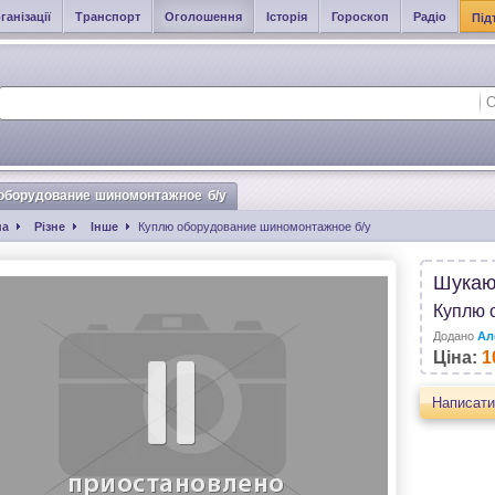
ганізації
Транспорт
Оголошення
Історія
Гороскоп
Радіо
Під
оборудование шиномонтажное б/у
на
Різне
Інше
Куплю оборудование шиномонтажное б/у
Шука
Куплю 
Додано
Ал
Ціна:
1
Написати