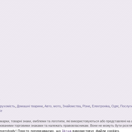
рухомість
,
Домашні тварини
,
Авто, мото
,
Знайомства
,
Різне
,
Електроніка
,
Одяг
,
Послуги
іт
і марки, товарні знаки, емблеми та логотипи, які використовуються або представлені на
ованими торговими знаками та належать правовласникам. Вони не можуть бути розгля
вого на те дозволу. Повне чи часткове копіювання матеріалів без відкритого для пошу
 everybody! Просто попереджаємо, що
1kr.ua
використовує файли cookies.