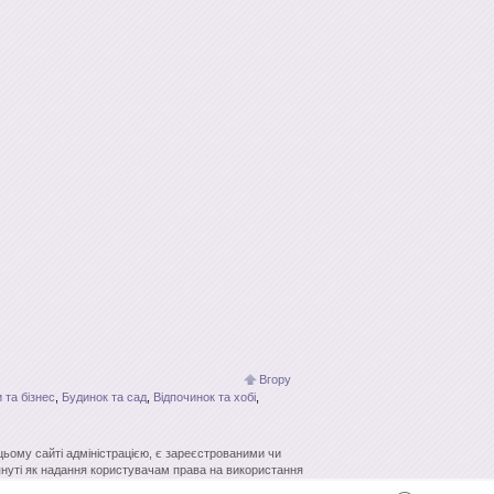
Вгору
 та бізнес
,
Будинок та сад
,
Відпочинок та хобі
,
 цьому сайті адміністрацією, є зареєстрованими чи
нуті як надання користувачам права на використання
кових систем гіперпосилання джерело заборонено.