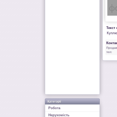
Текст
Куплю
Контак
Продав
тел:
Категорії
Робота
Нерухомість