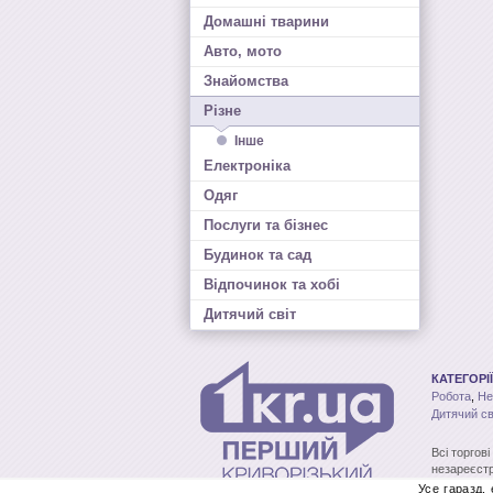
Домашні тварини
Авто, мото
Знайомства
Різне
Інше
Електроніка
Одяг
Послуги та бізнес
Будинок та сад
Відпочинок та хобі
Дитячий світ
КАТЕГОРІЇ
Робота
,
Не
Дитячий св
Всі торгов
незареєстр
без письмо
Усе гаразд,