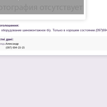
 оголошення:
 оборудование шиномонтажное б/у. Только в хорошем состоянии.(097)694
тні дані:
ець:
Александр
(097) 694-15-15