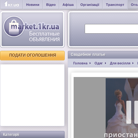
Новини
Відео
Афіша
Організації
Транспорт
Ого
Свадебное платье
ПОДАТИ ОГОЛОШЕННЯ
Головна
Одяг
Для весілля
Категорії