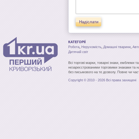
Надіслати
КАТЕГОРІЇ
Робота
,
Нерухомість
,
Домашні тварини
,
Авт
Дитячий світ
Всі торгові марки, товарні знаки, емблеми т
незареєстрованими торговими знаками та н
без письмового на те дозволу. Повне чи час
Copyright © 2010 - 2026 Всі права захищені