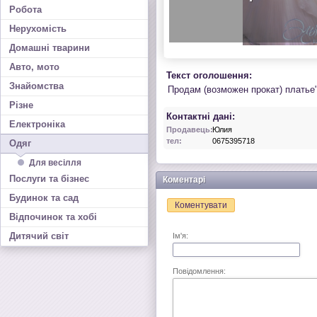
Робота
Нерухомість
Домашні тварини
Авто, мото
Текст оголошення:
Знайомства
Продам (возможен прокат) платье
Різне
Контактні дані:
Електроніка
Продавець:
Юлия
тел:
0675395718
Одяг
Для весілля
Послуги та бізнес
Коментарі
Будинок та сад
Коментувати
Відпочинок та хобі
Дитячий світ
Ім'я:
Повідомлення: