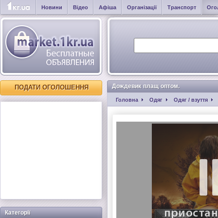
Новини
Відео
Афіша
Організації
Транспорт
Ого
Дождевик плащ оптом.
ПОДАТИ ОГОЛОШЕННЯ
Головна
Одяг
Одяг / взуття
Категорії