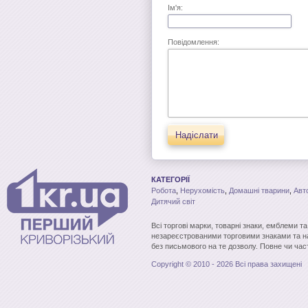
Ім'я:
Повідомлення:
Надіслати
КАТЕГОРІЇ
Робота
,
Нерухомість
,
Домашні тварини
,
Авт
Дитячий світ
Всі торгові марки, товарні знаки, емблеми т
незареєстрованими торговими знаками та н
без письмового на те дозволу. Повне чи час
Copyright © 2010 - 2026 Всі права захищені