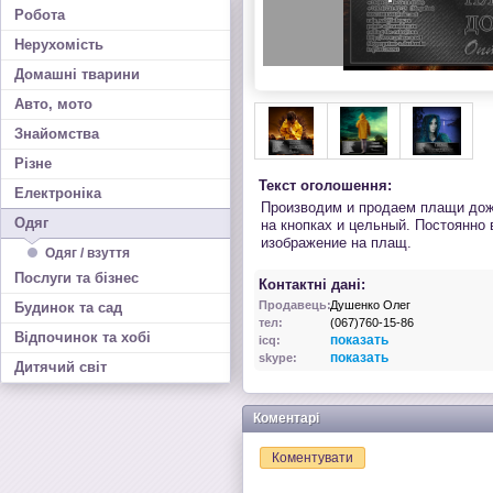
Робота
Нерухомість
Домашні тварини
Авто, мото
Знайомства
Різне
Текст оголошення:
Електроніка
Производим и продаем плащи дож
Одяг
на кнопках и цельный. Постоянно
изображение на плащ.
Одяг / взуття
Послуги та бізнес
Контактні дані:
Продавець:
Душенко Олег
Будинок та сад
тел:
(067)760-15-86
Відпочинок та хобі
показать
icq:
показать
skype:
Дитячий світ
Коментарі
Коментувати