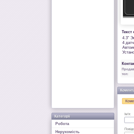
Текст
4.3" Э
4 дат
Автои
Устан
Контак
Продав
тел:
Комент
Коме
Ім'я:
Категорії
Робота
Повід
Нерухомість