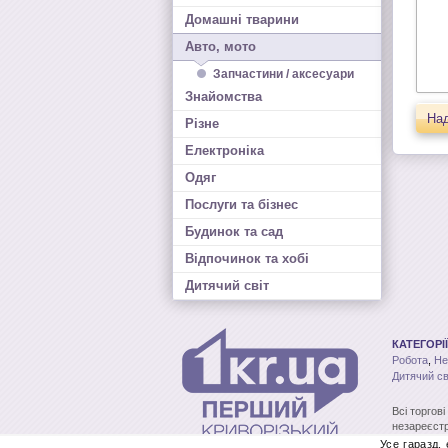
Домашні тварини
Авто, мото
Запчастини / аксесуари
Знайомства
Над
Різне
Електроніка
Одяг
Послуги та бізнес
Будинок та сад
Відпочинок та хобі
Дитячий світ
КАТЕГОРІЇ
Робота
,
Не
Дитячий св
Всі торгов
незареєстр
без письмо
Усе гаразд,