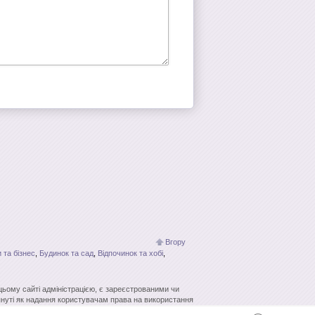
Вгору
 та бізнес
,
Будинок та сад
,
Відпочинок та хобі
,
 цьому сайті адміністрацією, є зареєстрованими чи
нуті як надання користувачам права на використання
кових систем гіперпосилання джерело заборонено.