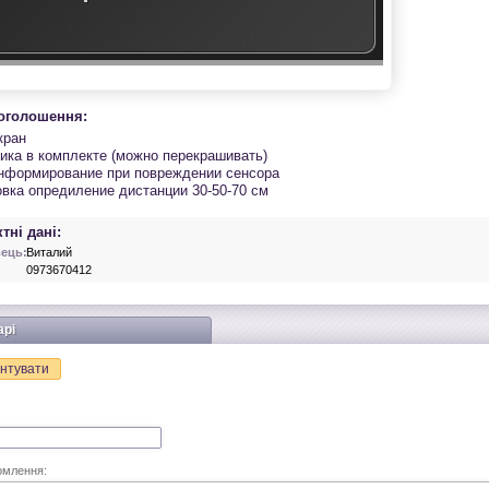
 оголошення:
кран
чика в комплекте (можно перекрашивать)
нформирование при повреждении сенсора
овка опредиление дистанции 30-50-70 см
тні дані:
ець:
Виталий
0973670412
арі
нтувати
омлення: