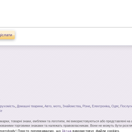
іслати
рухомість
,
Домашні тварини
,
Авто, мото
,
Знайомства
,
Різне
,
Електроніка
,
Одяг
,
Послуги
іт
і марки, товарні знаки, емблеми та логотипи, які використовуються або представлені на
ованими торговими знаками та належать правовласникам. Вони не можуть бути розгля
вого на те дозволу. Повне чи часткове копіювання матеріалів без відкритого для пошу
 everybody! Просто попереджаємо, що
1kr.ua
використовує файли cookies.