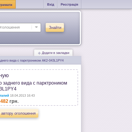
Вхід
Реєстрація
тримати
Знайти
Додати в закладки
аднего вида с парктроником AK2-043L1PY4
ную
о заднего вида с парктроником
3L1PY4
талий
18.04.2013 16:43
 482
грн.
 автору оголошення