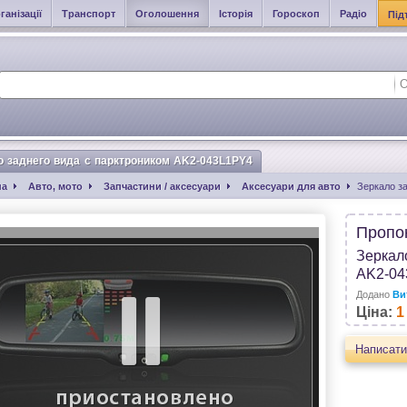
ганізації
Транспорт
Оголошення
Історія
Гороскоп
Радіо
Під
о заднего вида с парктроником AK2-043L1PY4
на
Авто, мото
Запчастини / аксесуари
Аксесуари для авто
Зеркало з
Пропо
Зеркал
AK2-04
Додано
Ви
Ціна:
1
Написати