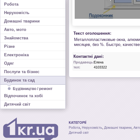
Робота
Нерухомість
Домашні тварини
Авто, мото
Текст оголошення:
Знайомства
Металлопластиковые окна, алюми
месяцев, без %. Быстро, качестве
Різне
Електроніка
Контактні дані:
Продавець:
Елена
Одяг
тел:
4103322
Послуги та бізнес
Будинок та сад
Будівництво / ремонт
Відпочинок та хобі
Дитячий світ
КАТЕГОРІЇ
Робота
,
Нерухомість
,
Домашні тварини
,
Авт
Дитячий світ