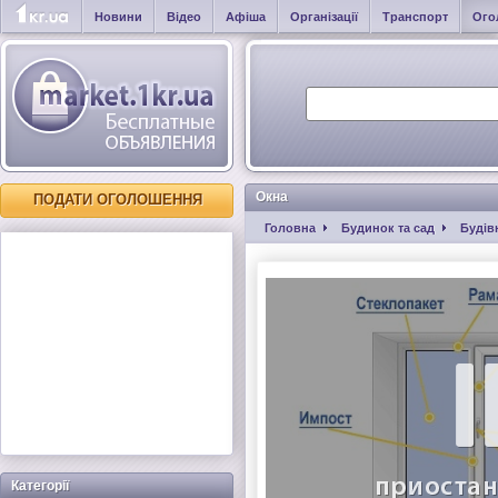
Новини
Відео
Афіша
Організації
Транспорт
Ого
Окна
ПОДАТИ ОГОЛОШЕННЯ
Головна
Будинок та сад
Будів
Категорії