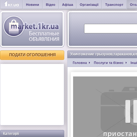
Новини
Відео
Афіша
Організації
Транспорт
Ого
Уничтожение грызунов,тараканов,кл
ПОДАТИ ОГОЛОШЕННЯ
Головна
Послуги та бізнес
Інш
Категорії