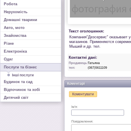
Робота
Нерухомість
Домашні тварини
Авто, мото
Текст оголошення:
Знайомства
Компания"Дезсервис" оказывает у
магазинов. Применяются современ
Різне
Мышей и др. тел.
Електроніка
Контактні дані:
Одяг
Продавець:
Татьяна
Послуги та бізнес
тел:
(067)5611109
Інші послуги
Будинок та сад
Коментарі
Відпочинок та хобі
Коментувати
Дитячий світ
Ім'я:
Повідомлення: