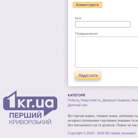
Коментувати
Ім'я:
Повідомлення:
Надіслати
КАТЕГОРІЇ
Робота
,
Нерухомість
,
Домашні тварини
,
Авт
Дитячий світ
Всі торгові марки, товарні знаки, емблеми т
незареєстрованими торговими знаками та н
без письмового на те дозволу. Повне чи час
Copyright © 2010 - 2026 Всі права захищені