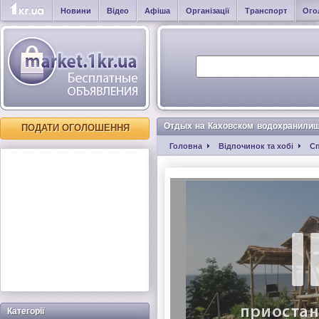
Новини
Відео
Афіша
Організації
Транспорт
Ого
Отдых на Каховском водохранилищ
ПОДАТИ ОГОЛОШЕННЯ
Головна
Відпочинок та хобі
Сп
Категорії