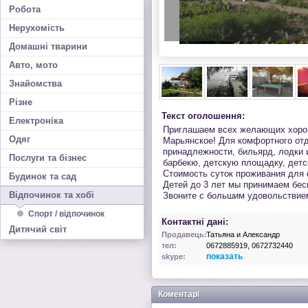
Робота
Нерухомість
Домашні тварини
Авто, мото
Знайомства
Різне
Текст оголошення:
Електроніка
Приглашаем всех желающих хорош
Одяг
Марьянское! Для комфортного от
принадлежности, бильярд, лодки 
Послуги та бізнес
барбекю, детскую площадку, детс
Стоимость суток проживания для 
Будинок та сад
Детей до 3 лет мы принимаем бес
Відпочинок та хобі
Звоните с большим удовольствие
Спорт / відпочинок
Контактні дані:
Дитячий світ
Продавець:
Татьяна и Александр
тел:
0672885919, 0672732440
показать
skype:
Коментарі