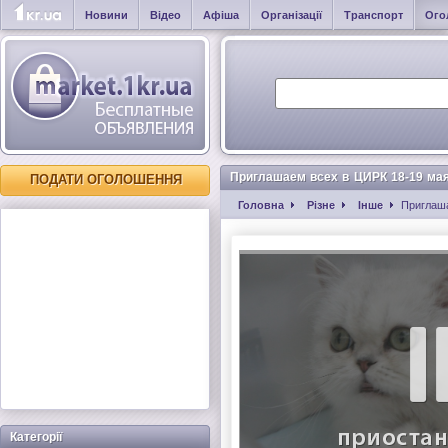
Новини
Відео
Афіша
Організації
Транспорт
Ого
Приглашаем всех в ЦИРК 18-19 ма
ПОДАТИ ОГОЛОШЕННЯ
Головна
Різне
Інше
Приглаш
Категорії