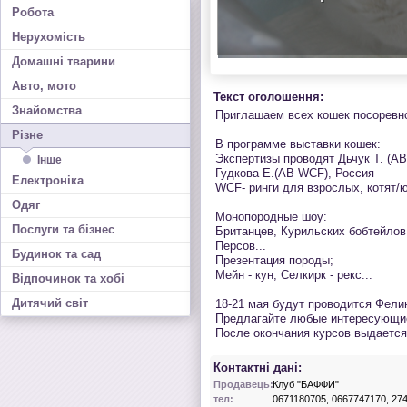
Робота
Нерухомість
Домашні тварини
Авто, мото
Текст оголошення:
Знайомства
Приглашаем всех кошек посоревно
Різне
В программе выставки кошек:
Экспертизы проводят Дьчук Т. (А
Інше
Гудкова Е.(AB WCF), Россия
Електроніка
WCF- ринги для взрослых, котят/
Одяг
Монопородные шоу:
Послуги та бізнес
Британцев, Курильских бобтейлов
Персов...
Будинок та сад
Презентация породы;
Мейн - кун, Селкирк - рекс...
Відпочинок та хобі
Дитячий світ
18-21 мая будут проводится Фелин
Предлагайте любые интересующи
После окончания курсов выдается
Контактні дані:
Продавець:
Клуб "БАФФИ"
тел:
0671180705, 0667747170, 27